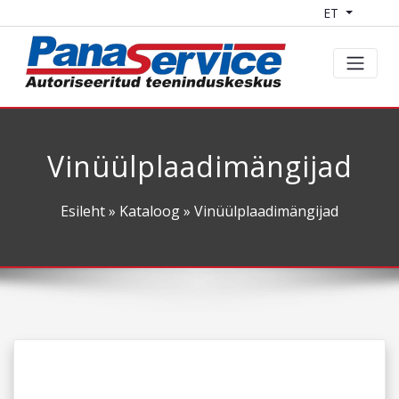
ET
Vinüülplaadimängijad
Esileht
»
Kataloog
» Vinüülplaadimängijad