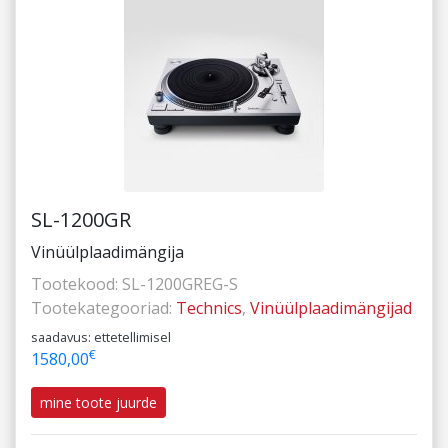
SL-1200GR
Vinüülplaadimängija
Tootekood:
SL-1200GREG-S
Tootekategooriad:
Technics
,
Vinüülplaadimängijad
saadavus: ettetellimisel
€
1580,00
mine toote juurde