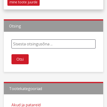
mine toote juurde
Otsing
Tootekategooriad
Akud ja patareid