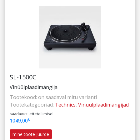
SL-1500C
Vinüülplaadimängija
Tootekood:
on saadaval mitu varianti
Tootekategooriad:
Technics
,
Vinüülplaadimängijad
saadavus: ettetellimisel
€
1049,00
mine toote juurde