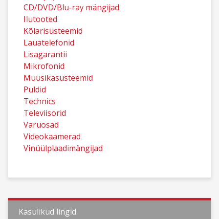
CD/DVD/Blu-ray mängijad
Ilutooted
Kõlarisüsteemid
Lauatelefonid
Lisagarantii
Mikrofonid
Muusikasüsteemid
Puldid
Technics
Televiisorid
Varuosad
Videokaamerad
Vinüülplaadimängijad
Kasulikud lingid