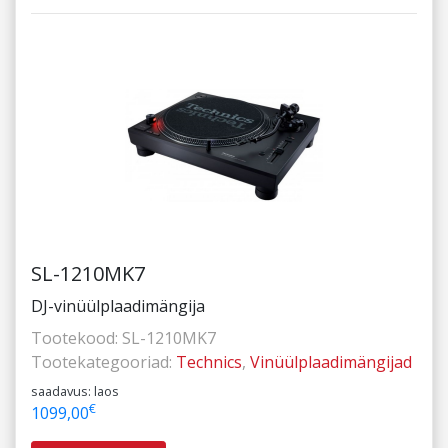
SL-1210MK7
DJ-vinüülplaadimängija
Tootekood:
SL-1210MK7
Tootekategooriad:
Technics
,
Vinüülplaadimängijad
saadavus: laos
€
1099,00