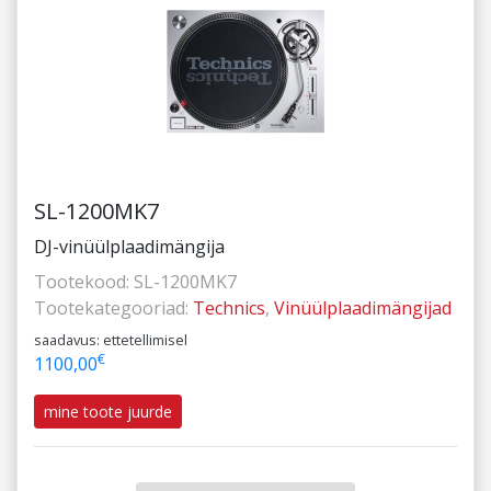
SL-1200MK7
DJ-vinüülplaadimängija
Tootekood:
SL-1200MK7
Tootekategooriad:
Technics
,
Vinüülplaadimängijad
saadavus: ettetellimisel
€
1100,00
mine toote juurde