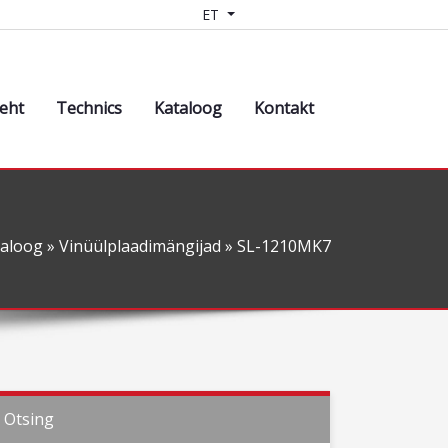
ET
leht
Technics
Kataloog
Kontakt
taloog
»
Vinüülplaadimängijad
» SL-1210MK7
Otsing