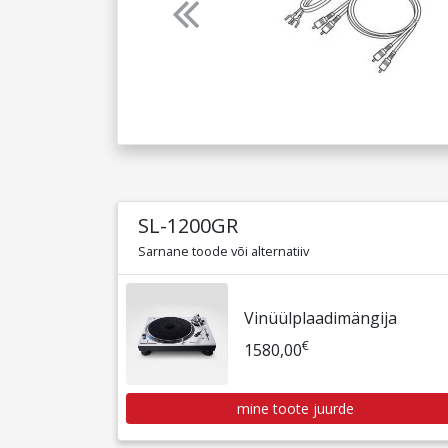
Previous
SL-1200GR
Sarnane toode või alternatiiv
Vinüülplaadimängija
€
1580,00
mine toote juurde