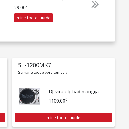
€
Next
29,00
mine toote juurde
SL-1200MK7
Sarnane toode või alternatiiv
DJ-vinüülplaadimängija
€
1100,00
mine toote juurde