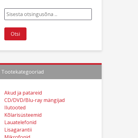
Tootekategooriad
Akud ja patareid
CD/DVD/Blu-ray mängijad
Ilutooted
Kõlarisüsteemid
Lauatelefonid
Lisagarantii
Mikrofonid