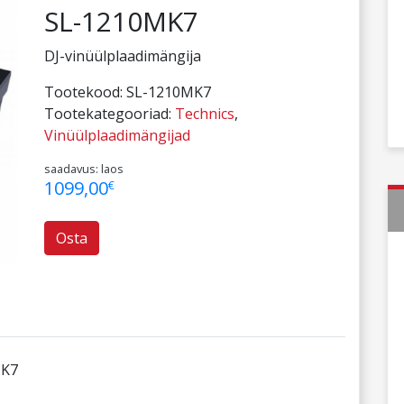
SL-1210MK7
DJ-vinüülplaadimängija
Tootekood:
SL-1210MK7
Tootekategooriad:
Technics
,
Vinüülplaadimängijad
saadavus: laos
1099,00
€
Osta
MK7