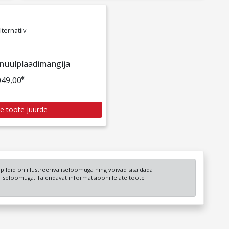
ternatiiv
inüülplaadimängija
€
049,00
e toote juurde
a pildid on illustreeriva iseloomuga ning võivad sisaldada
u iseloomuga. Täiendavat informatsiooni leiate toote