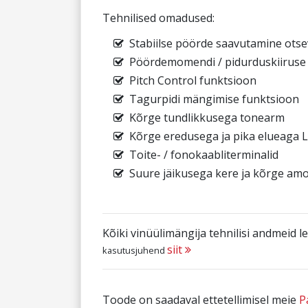
Tehnilised omadused:
Stabiilse pöörde saavutamine ot
Pöördemomendi / pidurduskiiruse
Pitch Control funktsioon
Tagurpidi mängimise funktsioon
Kõrge tundlikkusega tonearm
Kõrge eredusega ja pika elueaga L
Toite- / fonokaabliterminalid
Suure jäikusega kere ja kõrge amor
Kõiki vinüülimängija tehnilisi andmeid le
siit
kasutusjuhend
Toode on saadaval ettetellimisel meie
P