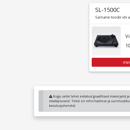
SL-1500C
Sarnane toode või al
V
1
min
Kogu sellel lehel esitatud graafilised materjalid j
ebatäpsuseid. Tekst on informatiivse ja uurimuslik
kasutusjuhendist.