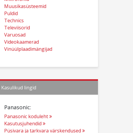
Muusikasüsteemid
Puldid
Technics
Televiisorid
Varuosad
Videokaamerad
Vinüülplaadimängijad
Kasulikud lingid
Panasonic:
Panasonic koduleht
Kasutusjuhendid
Püsivara ja tarkvara värskendused