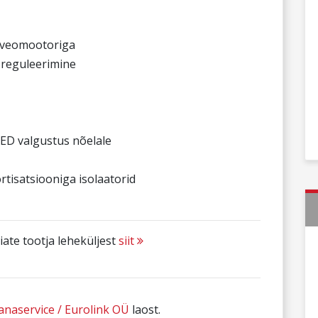
seveomootoriga
 reguleerimine
ED valgustus nõelale
tisatsiooniga isolaatorid
iate tootja leheküljest
siit
anaservice / Eurolink OÜ
laost.