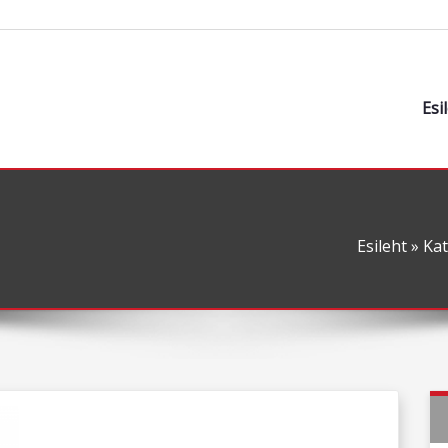
Esi
Esileht
»
Ka