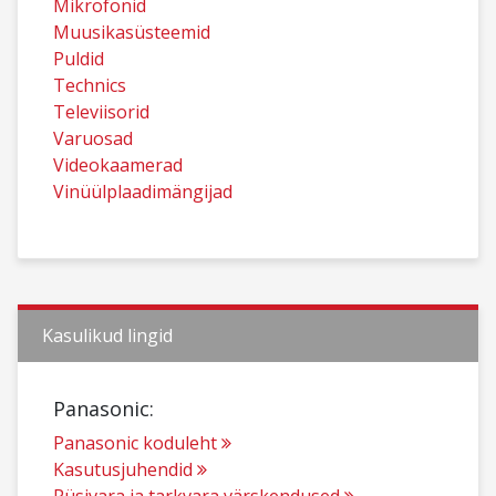
Mikrofonid
Muusikasüsteemid
Puldid
Technics
Televiisorid
Varuosad
Videokaamerad
Vinüülplaadimängijad
Kasulikud lingid
Panasonic:
Panasonic koduleht
Kasutusjuhendid