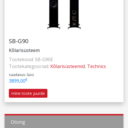
SB-G90
Kõlarisüsteem
Tootekood:
SB-G90E
Tootekategooriad:
Kõlarisüsteemid
,
Technics
saadavus: laos
€
3899,00
mine toote juurde
Otsing