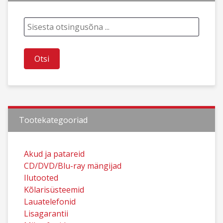
Tootekategooriad
Akud ja patareid
CD/DVD/Blu-ray mängijad
Ilutooted
Kõlarisüsteemid
Lauatelefonid
Lisagarantii