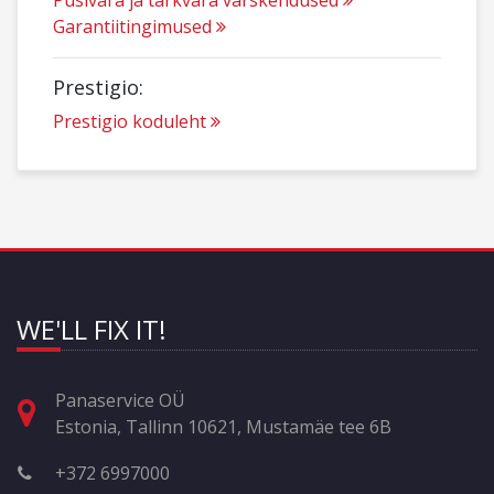
Püsivara ja tarkvara värskendused
Garantiitingimused
Prestigio:
Prestigio koduleht
WE'LL FIX IT!
Panaservice OÜ
Estonia, Tallinn 10621, Mustamäe tee 6B
+372 6997000