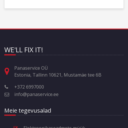
WE'LL FIX IT!
Panaservice OÜ
Estonia, Tallinn 10621, Mustamäe tee 6B
+372 6997000
info@panaservice.ee
Meie tegevusalad