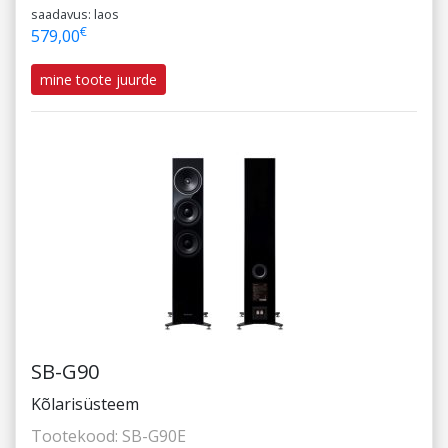
saadavus: laos
€
579,00
mine toote juurde
SB-G90
Kõlarisüsteem
Tootekood:
SB-G90E