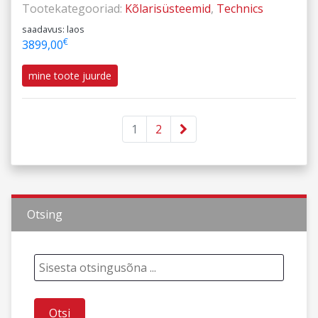
Tootekategooriad:
Kõlarisüsteemid
,
Technics
saadavus: laos
€
3899,00
mine toote juurde
1
2
Otsing