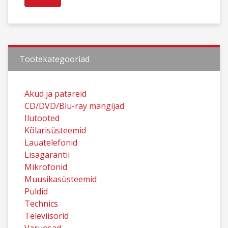
Tootekategooriad
Akud ja patareid
CD/DVD/Blu-ray mängijad
Ilutooted
Kõlarisüsteemid
Lauatelefonid
Lisagarantii
Mikrofonid
Muusikasüsteemid
Puldid
Technics
Televiisorid