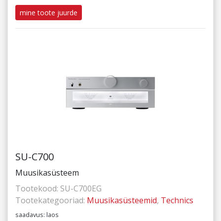
mine toote juurde
SU-C700
Muusikasüsteem
Tootekood:
SU-C700EG
Tootekategooriad:
Muusikasüsteemid
,
Technics
saadavus: laos