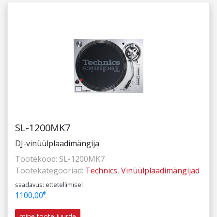
SL-1200MK7
DJ-vinüülplaadimängija
Tootekood:
SL-1200MK7
Tootekategooriad:
Technics
,
Vinüülplaadimängijad
saadavus: ettetellimisel
€
1100,00
mine toote juurde