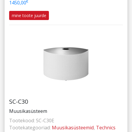
€
1450,00
mine toote juurde
SC-C30
Muusikasüsteem
Tootekood:
SC-C30E
Tootekategooriad:
Muusikasüsteemid
,
Technics