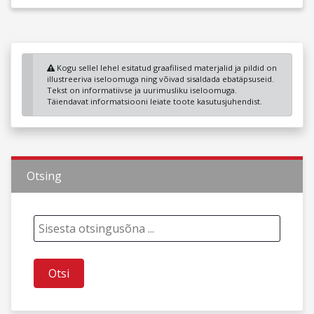
Kogu sellel lehel esitatud graafilised materjalid ja pildid on
illustreeriva iseloomuga ning võivad sisaldada ebatäpsuseid.
Tekst on informatiivse ja uurimusliku iseloomuga.
Täiendavat informatsiooni leiate toote kasutusjuhendist.
Otsing