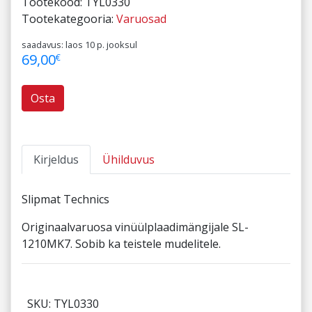
Tootekood:
TYL0330
Tootekategooria:
Varuosad
saadavus: laos 10 p. jooksul
69,00
€
Osta
Kirjeldus
Ühilduvus
Slipmat Technics
Originaalvaruosa vinüülplaadimängijale SL-
1210MK7. Sobib ka teistele mudelitele.
SKU: TYL0330