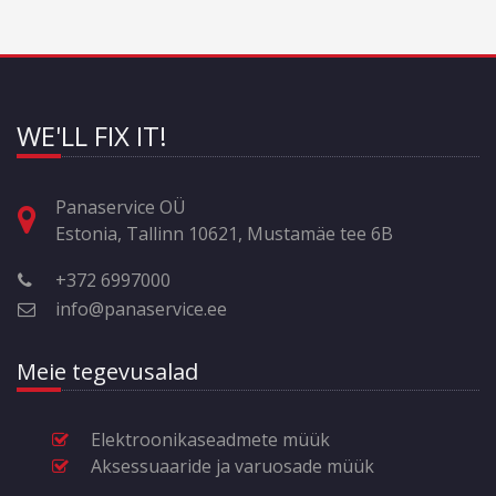
WE'LL FIX IT!
Panaservice OÜ
Estonia, Tallinn 10621, Mustamäe tee 6B
+372 6997000
info@panaservice.ee
Meie tegevusalad
Elektroonikaseadmete müük
Aksessuaaride ja varuosade müük