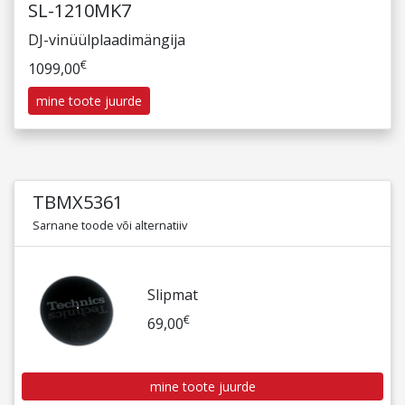
SL-1210MK7
DJ-vinüülplaadimängija
€
1099,00
mine toote juurde
TBMX5361
Sarnane toode või alternatiiv
Slipmat
€
69,00
mine toote juurde