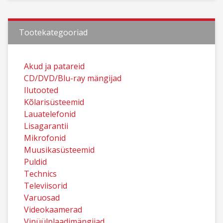
Tootekategooriad
Akud ja patareid
CD/DVD/Blu-ray mängijad
Ilutooted
Kõlarisüsteemid
Lauatelefonid
Lisagarantii
Mikrofonid
Muusikasüsteemid
Puldid
Technics
Televiisorid
Varuosad
Videokaamerad
Vinüülplaadimängijad