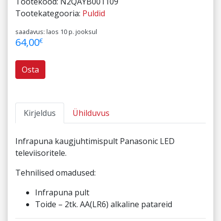
Tootekood:
N2QAYB001109
Tootekategooria:
Puldid
saadavus: laos 10 p. jooksul
64,00
€
Osta
Kirjeldus
Ühilduvus
Infrapuna kaugjuhtimispult Panasonic LED
televiisoritele.
Tehnilised omadused:
Infrapuna pult
Toide – 2tk. AA(LR6) alkaline patareid