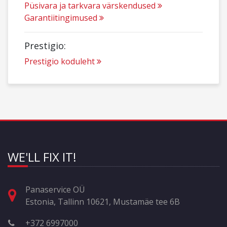
Püsivara ja tarkvara värskendused
Garantiitingimused
Prestigio:
Prestigio koduleht
WE'LL FIX IT!
Panaservice OÜ
Estonia, Tallinn 10621, Mustamäe tee 6B
+372 6997000