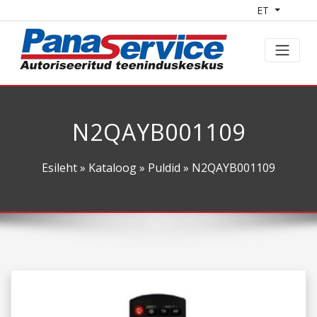
ET
N2QAYB001109
Esileht
»
Kataloog
»
Puldid
» N2QAYB001109