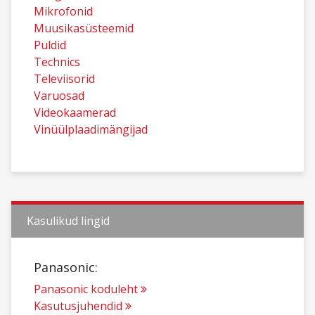
Mikrofonid
Muusikasüsteemid
Puldid
Technics
Televiisorid
Varuosad
Videokaamerad
Vinüülplaadimängijad
Kasulikud lingid
Panasonic:
Panasonic koduleht
Kasutusjuhendid