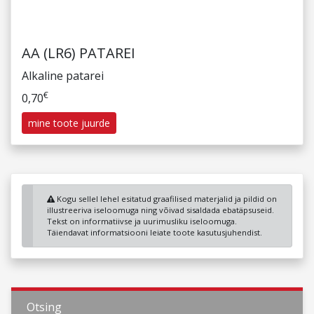
AA (LR6) PATAREI
Alkaline patarei
€
0,70
mine toote juurde
Kogu sellel lehel esitatud graafilised materjalid ja pildid on
illustreeriva iseloomuga ning võivad sisaldada ebatäpsuseid.
Tekst on informatiivse ja uurimusliku iseloomuga.
Täiendavat informatsiooni leiate toote kasutusjuhendist.
Otsing