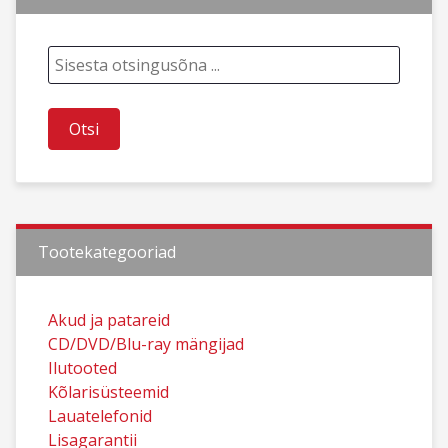
Tootekategooriad
Akud ja patareid
CD/DVD/Blu-ray mängijad
Ilutooted
Kõlarisüsteemid
Lauatelefonid
Lisagarantii