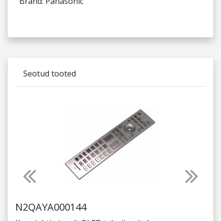
Brand: Panasonic
Seotud tooted
Previous
Next
N2QAYA000144