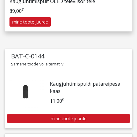
Kaugjuhtimispult OLED televiisoritele
€
89,00
mine toote juurde
BAT-C-0144
Sarnane toode või alternatiiv
Kaugjuhtimispuldi patareipesa
kaas
€
11,00
mine toote juurde