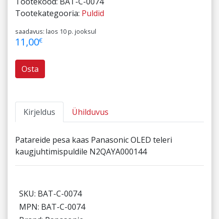
Tootekood:
BAT-C-0074
Tootekategooria:
Puldid
saadavus: laos 10 p. jooksul
11,00
€
Osta
Kirjeldus
Ühilduvus
Patareide pesa kaas Panasonic OLED teleri
kaugjuhtimispuldile N2QAYA000144
SKU: BAT-C-0074
MPN: BAT-C-0074