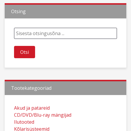
Otsing
Tootekategooriad
Akud ja patareid
CD/DVD/Blu-ray mängijad
Ilutooted
Kõlarisüsteemid