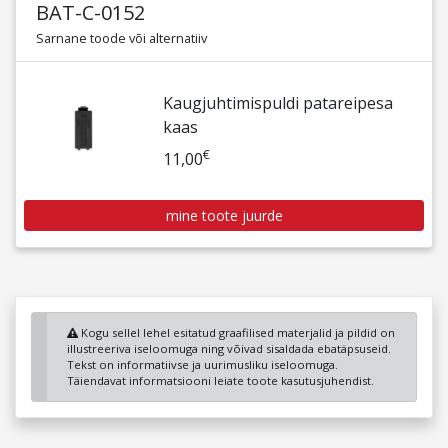
BAT-C-0152
Sarnane toode või alternatiiv
Kaugjuhtimispuldi patareipesa
kaas
€
11,00
mine toote juurde
Kogu sellel lehel esitatud graafilised materjalid ja pildid on
illustreeriva iseloomuga ning võivad sisaldada ebatäpsuseid.
Tekst on informatiivse ja uurimusliku iseloomuga.
Täiendavat informatsiooni leiate toote kasutusjuhendist.