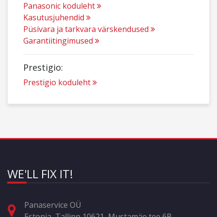
Panasonic koduleht
Kasutusjuhendid
Püsivara ja tarkvara värskendused
Garantiitingimused
Prestigio:
Prestigio koduleht
WE'LL FIX IT!
Panaservice OÜ
Estonia, Tallinn 10621, Mustamäe tee 6B