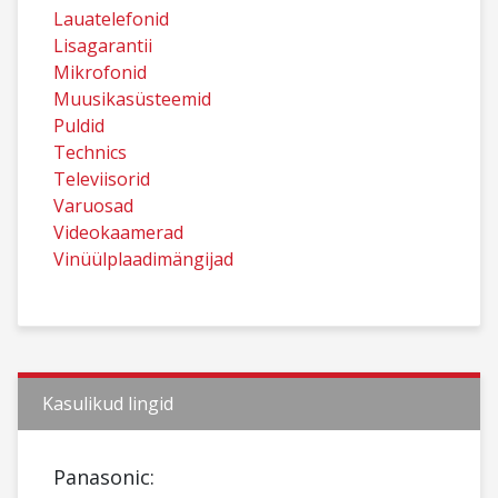
Lauatelefonid
Lisagarantii
Mikrofonid
Muusikasüsteemid
Puldid
Technics
Televiisorid
Varuosad
Videokaamerad
Vinüülplaadimängijad
Kasulikud lingid
Panasonic: