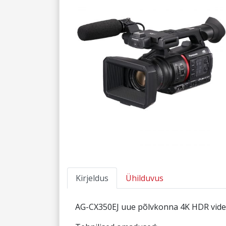
Kirjeldus
Ühilduvus
AG-CX350EJ uue põlvkonna 4K HDR vid