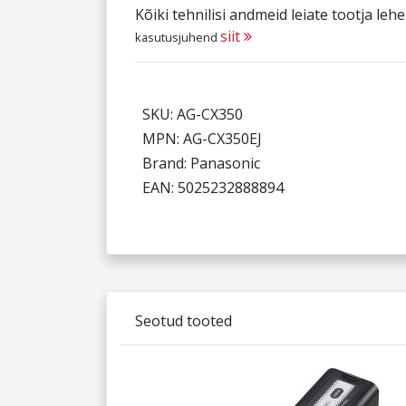
Kõiki tehnilisi andmeid leiate tootja leh
siit
kasutusjuhend
SKU: AG-CX350
MPN: AG-CX350EJ
Brand: Panasonic
EAN: 5025232888894
Seotud tooted