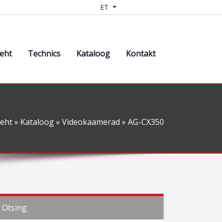
ET
leht
Technics
Kataloog
Kontakt
leht
»
Kataloog
»
Videokaamerad
» AG-CX350
Otsing