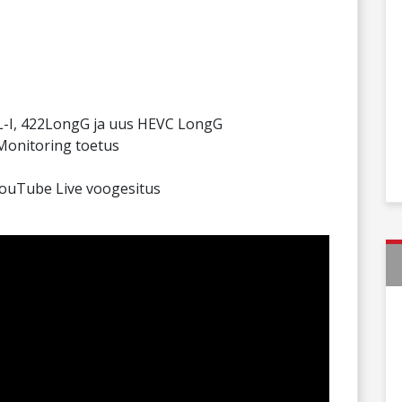
L-I, 422LongG ja uus HEVC LongG
Monitoring toetus
YouTube Live voogesitus