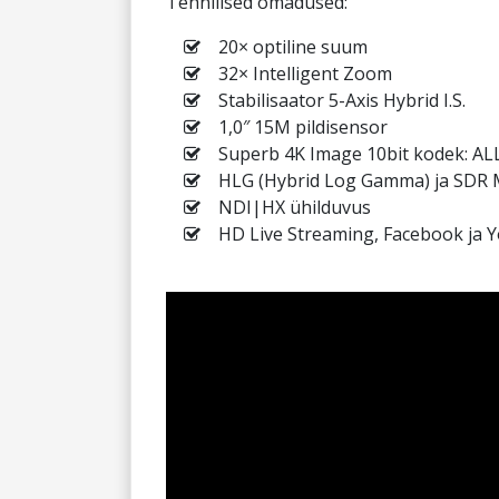
Tehnilised omadused:
20× optiline suum
32× Intelligent Zoom
Stabilisaator 5-Axis Hybrid I.S.
1,0″ 15M pildisensor
Superb 4K Image 10bit kodek: AL
HLG (Hybrid Log Gamma) ja SDR 
NDI|HX ühilduvus
HD Live Streaming, Facebook ja 