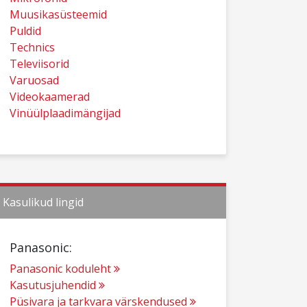
Muusikasüsteemid
Puldid
Technics
Televiisorid
Varuosad
Videokaamerad
Vinüülplaadimängijad
Kasulikud lingid
Panasonic:
Panasonic koduleht
Kasutusjuhendid
Püsivara ja tarkvara värskendused