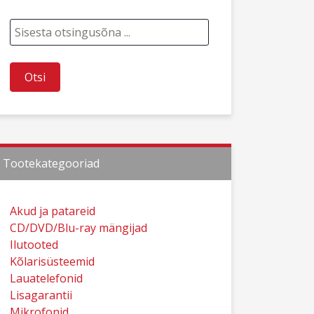
Tootekategooriad
Akud ja patareid
CD/DVD/Blu-ray mängijad
Ilutooted
Kõlarisüsteemid
Lauatelefonid
Lisagarantii
Mikrofonid