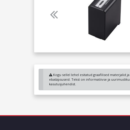
Previous
Kogu sellel lehel esitatud graafilised materjalid j
ebatäpsuseid. Tekst on informatiivse ja uurimuslik
kasutusjuhendist.