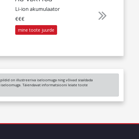
Li-ion akumulaator
Next
€€€
mine toote juurde
a pildid on illustreeriva iseloomuga ning võivad sisaldada
u iseloomuga. Täiendavat informatsiooni leiate toote