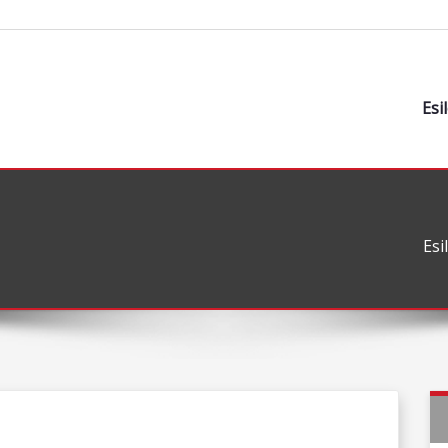
Esi
Esi