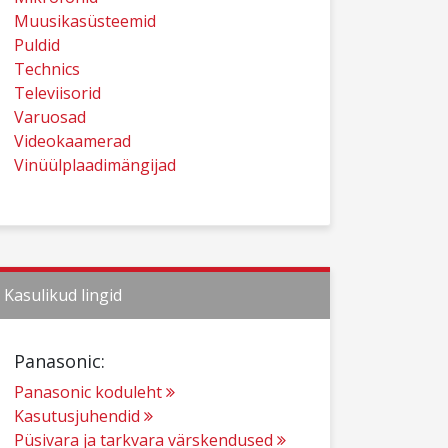
Muusikasüsteemid
Puldid
Technics
Televiisorid
Varuosad
Videokaamerad
Vinüülplaadimängijad
Kasulikud lingid
Panasonic:
Panasonic koduleht
Kasutusjuhendid
Püsivara ja tarkvara värskendused