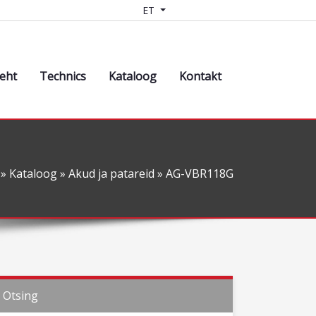
ET
leht
Technics
Kataloog
Kontakt
»
Kataloog
»
Akud ja patareid
» AG-VBR118G
Otsing