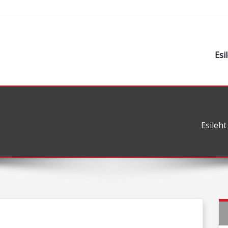
Esi
Esileht