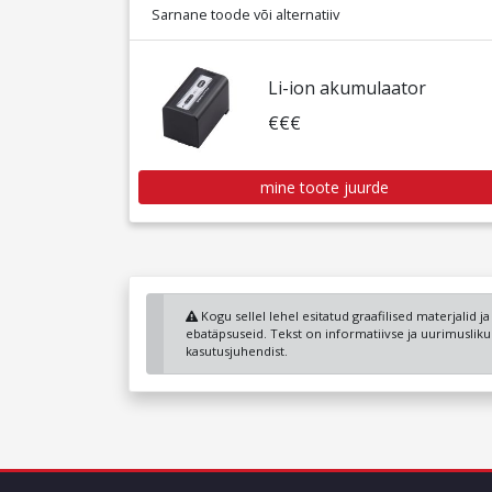
Sarnane toode või alternatiiv
Li-ion akumulaator
€€€
mine toote juurde
Kogu sellel lehel esitatud graafilised materjalid j
ebatäpsuseid. Tekst on informatiivse ja uurimuslik
kasutusjuhendist.