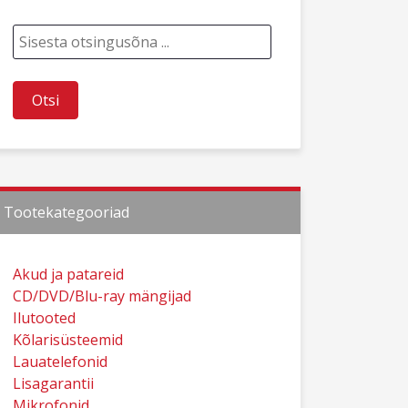
Tootekategooriad
Akud ja patareid
CD/DVD/Blu-ray mängijad
Ilutooted
Kõlarisüsteemid
Lauatelefonid
Lisagarantii
Mikrofonid