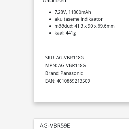
Omadused:
7.28V, 11800mAh
aku taseme indikaator
mõõdud: 41,3 x 90 x 69,6mm
kaal: 441g
SKU: AG-VBR118G
MPN: AG-VBR118G
Brand: Panasonic
EAN: 4010869213509
AG-VBR59E