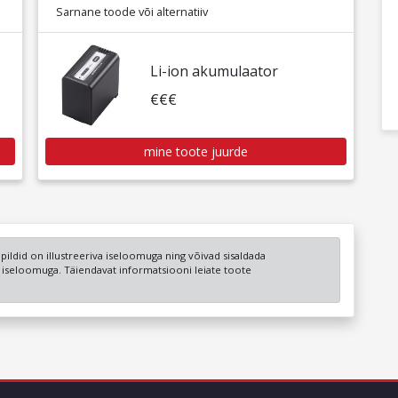
Sarnane toode või alternatiiv
Li-ion akumulaator
€€€
mine toote juurde
a pildid on illustreeriva iseloomuga ning võivad sisaldada
u iseloomuga. Täiendavat informatsiooni leiate toote