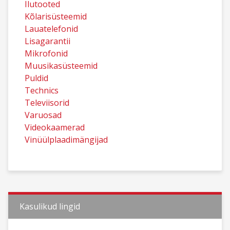
Ilutooted
Kõlarisüsteemid
Lauatelefonid
Lisagarantii
Mikrofonid
Muusikasüsteemid
Puldid
Technics
Televiisorid
Varuosad
Videokaamerad
Vinüülplaadimängijad
Kasulikud lingid