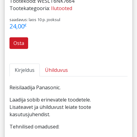
Tootekood:
WESLT6NK7664
Tootekategooria:
Ilutooted
saadavus: laos 10 p. jooksul
24,00
€
Osta
Kirjeldus
Ühilduvus
Reisilaadija Panasonic.
Laadija sobib erinevatele toodetele.
Lisateavet ja ühilduvust leiate toote
kasutusjuhendist.
Tehnilised omadused: