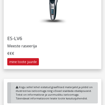
ES-LV6
Meeste raseerija
€€€
mine toote juurde
Kogu sellel lehel esitatud graafilised materjalid ja pildid on
illustreeriva iseloomuga ning võivad sisaldada ebatäpsuseid.
Tekst on informatiivse ja uurimusliku iseloomuga.
Täiendavat informatsiooni leiate toote kasutusjuhendist.