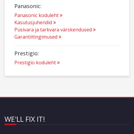
Panasonic:
Panasonic koduleht
Kasutusjuhendid
Püsivara ja tarkvara värskendused
Garantiitingimused
Prestigio:
Prestigio koduleht
WE'LL FIX IT!