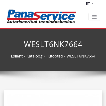
ET
WESLT6NK7664
Esileht
»
Kataloog
»
Ilutooted
» WESLT6NK7664