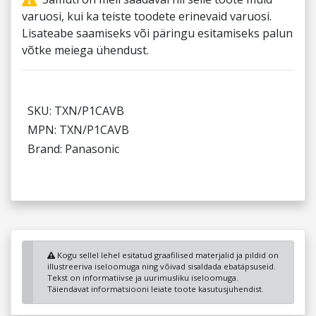
varuosi, kui ka teiste toodete erinevaid varuosi.
Lisateabe saamiseks või päringu esitamiseks palun
võtke meiega ühendust.
SKU: TXN/P1CAVB
MPN: TXN/P1CAVB
Brand: Panasonic
Kogu sellel lehel esitatud graafilised materjalid ja pildid on
illustreeriva iseloomuga ning võivad sisaldada ebatäpsuseid.
Tekst on informatiivse ja uurimusliku iseloomuga.
Täiendavat informatsiooni leiate toote kasutusjuhendist.