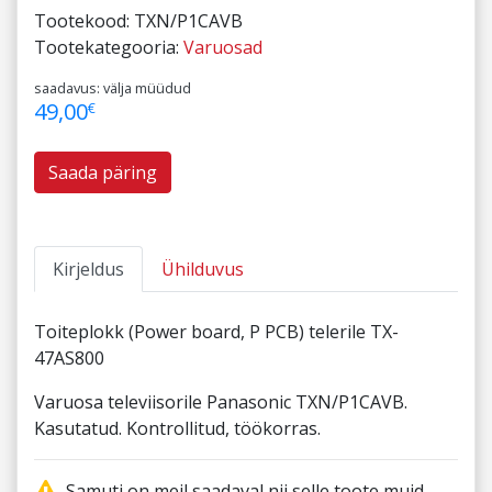
Tootekood:
TXN/P1CAVB
Tootekategooria:
Varuosad
saadavus: välja müüdud
49,00
€
Saada päring
Kirjeldus
Ühilduvus
Toiteplokk (Power board, P PCB) telerile TX-
47AS800
Varuosa televiisorile Panasonic TXN/P1CAVB.
Kasutatud. Kontrollitud, töökorras.
Samuti on meil saadaval nii selle toote muid