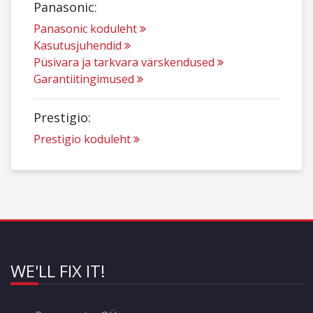
Panasonic:
Panasonic koduleht
Kasutusjuhendid
Püsivara ja tarkvara värskendused
Garantiitingimused
Prestigio:
Prestigio koduleht
WE'LL FIX IT!