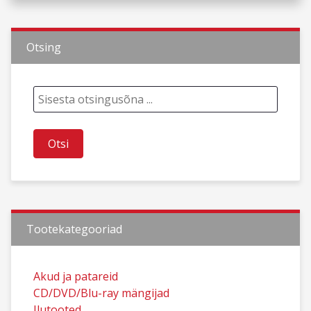
Otsing
Tootekategooriad
Akud ja patareid
CD/DVD/Blu-ray mängijad
Ilutooted