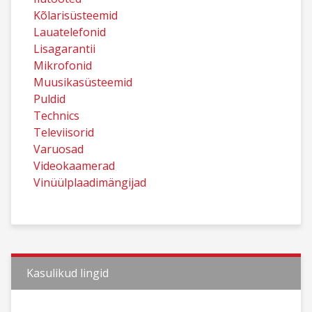
Kõlarisüsteemid
Lauatelefonid
Lisagarantii
Mikrofonid
Muusikasüsteemid
Puldid
Technics
Televiisorid
Varuosad
Videokaamerad
Vinüülplaadimängijad
Kasulikud lingid