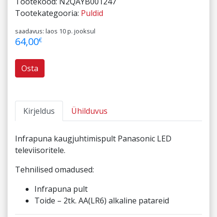
Tootekood:
N2QAYB001247
Tootekategooria:
Puldid
saadavus: laos 10 p. jooksul
64,00
€
Osta
Kirjeldus
Ühilduvus
Infrapuna kaugjuhtimispult Panasonic LED
televiisoritele.
Tehnilised omadused:
Infrapuna pult
Toide – 2tk. AA(LR6) alkaline patareid