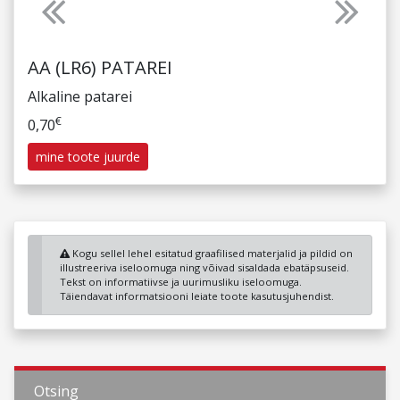
Previous
Next
AA (LR6) PATAREI
Alkaline patarei
€
0,70
mine toote juurde
Kogu sellel lehel esitatud graafilised materjalid ja pildid on
illustreeriva iseloomuga ning võivad sisaldada ebatäpsuseid.
Tekst on informatiivse ja uurimusliku iseloomuga.
Täiendavat informatsiooni leiate toote kasutusjuhendist.
Otsing