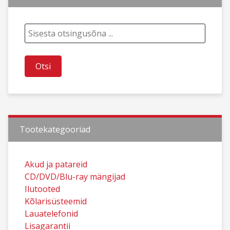
Tootekategooriad
Akud ja patareid
CD/DVD/Blu-ray mängijad
Ilutooted
Kõlarisüsteemid
Lauatelefonid
Lisagarantii