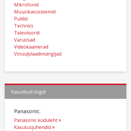
Mikrofonid
Muusikasüsteemid
Puldid
Technics
Televiisorid
Varuosad
Videokaamerad
Vinüülplaadimängijad
Kasulikud lingid
Panasonic:
Panasonic koduleht
Kasutusjuhendid