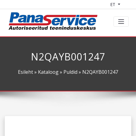
ET
N2QAYB001247
Esileht
»
Kataloog
»
Puldid
» N2QAYB001247