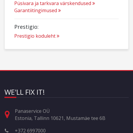
Püsivara ja tarkvara värskendused
Garantiitingimused
Prestigio:
Prestigio koduleht
WE'LL FIX IT!
Panaservice OÜ
Estonia, Tallinn 10621, Mustamäe tee 6B
+372 6997000