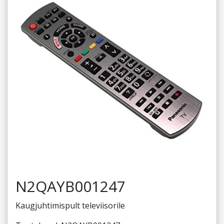
N2QAYB001247
Kaugjuhtimispult televiisorile