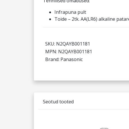
Tehnilised omadused:
Infrapuna pult
Toide – 2tk. AA(LR6) alkaline patar
SKU: N2QAYB001181
MPN: N2QAYB001181
Brand: Panasonic
Seotud tooted