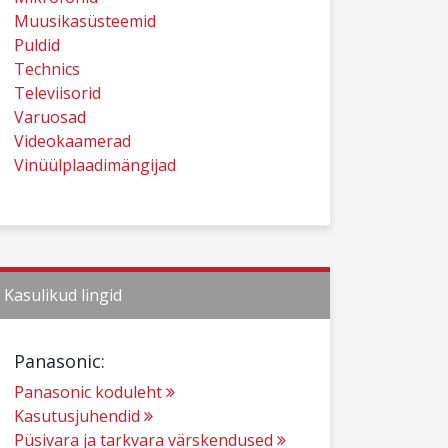
Muusikasüsteemid
Puldid
Technics
Televiisorid
Varuosad
Videokaamerad
Vinüülplaadimängijad
Kasulikud lingid
Panasonic:
Panasonic koduleht
Kasutusjuhendid
Püsivara ja tarkvara värskendused