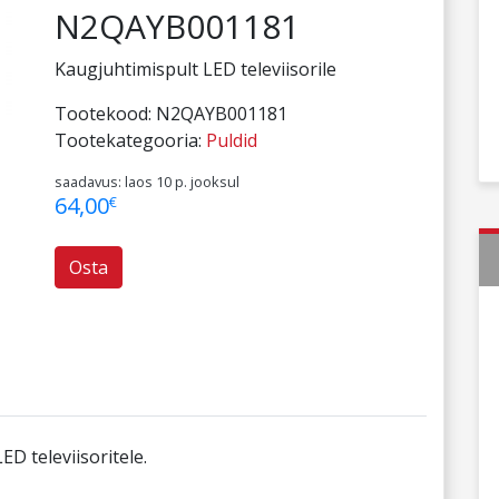
N2QAYB001181
Kaugjuhtimispult LED televiisorile
Tootekood:
N2QAYB001181
Tootekategooria:
Puldid
saadavus: laos 10 p. jooksul
64,00
€
Osta
D televiisoritele.