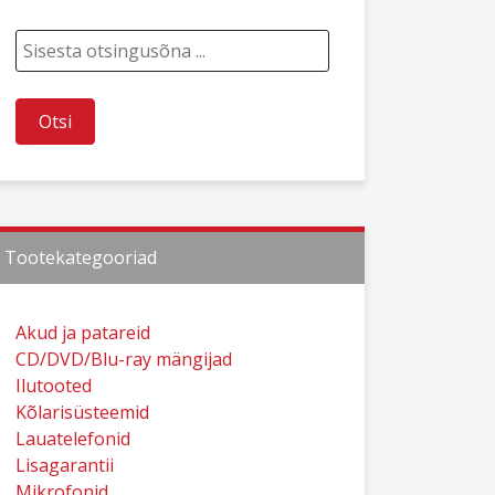
Tootekategooriad
Akud ja patareid
CD/DVD/Blu-ray mängijad
Ilutooted
Kõlarisüsteemid
Lauatelefonid
Lisagarantii
Mikrofonid