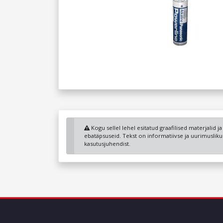
Kogu sellel lehel esitatud graafilised materjalid j
ebatäpsuseid. Tekst on informatiivse ja uurimuslik
kasutusjuhendist.