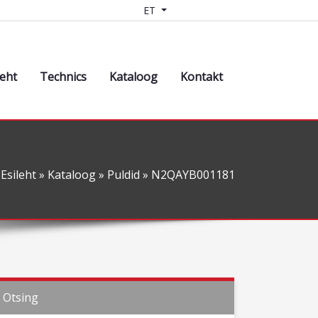
ET
leht
Technics
Kataloog
Kontakt
Esileht
»
Kataloog
»
Puldid
» N2QAYB001181
Otsing