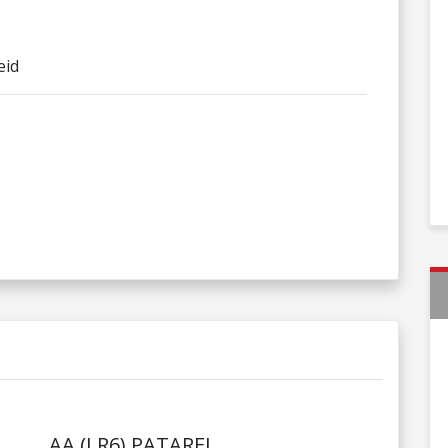
eid
AA (LR6) PATAREI