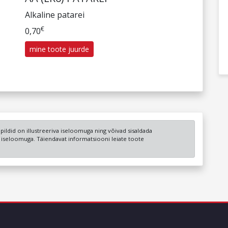
Alkaline patarei
€
0,70
mine toote juurde
a pildid on illustreeriva iseloomuga ning võivad sisaldada
u iseloomuga. Täiendavat informatsiooni leiate toote