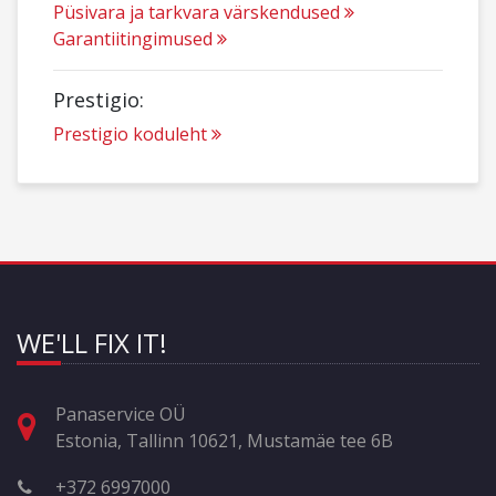
Püsivara ja tarkvara värskendused
Garantiitingimused
Prestigio:
Prestigio koduleht
WE'LL FIX IT!
Panaservice OÜ
Estonia, Tallinn 10621, Mustamäe tee 6B
+372 6997000