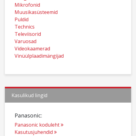
Mikrofonid
Muusikasüsteemid
Puldid
Technics
Televiisorid
Varuosad
Videokaamerad
Vinüülplaadimängijad
Kasulikud lingid
Panasonic:
Panasonic koduleht
Kasutusjuhendid