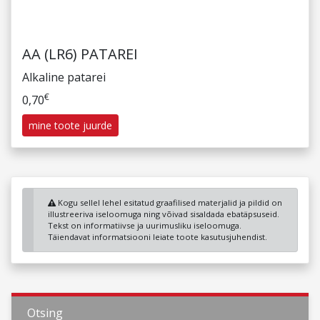
AA (LR6) PATAREI
Alkaline patarei
€
0,70
mine toote juurde
Kogu sellel lehel esitatud graafilised materjalid ja pildid on
illustreeriva iseloomuga ning võivad sisaldada ebatäpsuseid.
Tekst on informatiivse ja uurimusliku iseloomuga.
Täiendavat informatsiooni leiate toote kasutusjuhendist.
Otsing