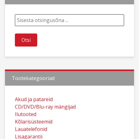
Tootekategooriad
Akud ja patareid
CD/DVD/Blu-ray mängijad
Ilutooted
Kõlarisüsteemid
Lauatelefonid
Lisagarantii