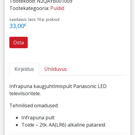
Tootekood:
N2QAYB001009
Tootekategooria:
Puldid
saadavus: laos 10 p. jooksul
33,00
€
Osta
Kirjeldus
Ühilduvus
Infrapuna kaugjuhtimispult Panasonic LED
televiisoritele.
Tehnilised omadused:
Infrapuna pult
Toide – 2tk. AA(LR6) alkaline patareid