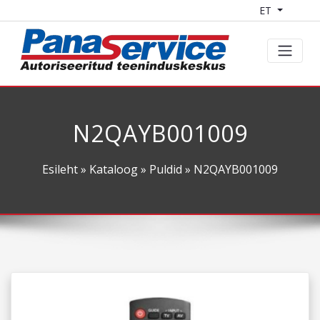
ET
N2QAYB001009
Esileht
»
Kataloog
»
Puldid
» N2QAYB001009