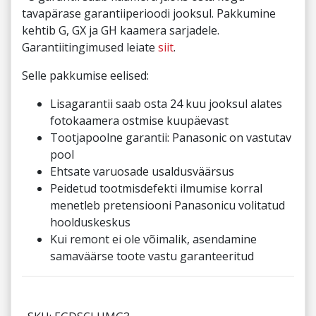
tavapärase garantiiperioodi jooksul. Pakkumine
kehtib G, GX ja GH kaamera sarjadele.
Garantiitingimused leiate
siit
.
Selle pakkumise eelised:
Lisagarantii saab osta 24 kuu jooksul alates
fotokaamera ostmise kuupäevast
Tootjapoolne garantii: Panasonic on vastutav
pool
Ehtsate varuosade usaldusväärsus
Peidetud tootmisdefekti ilmumise korral
menetleb pretensiooni Panasonicu volitatud
hoolduskeskus
Kui remont ei ole võimalik, asendamine
samaväärse toote vastu garanteeritud