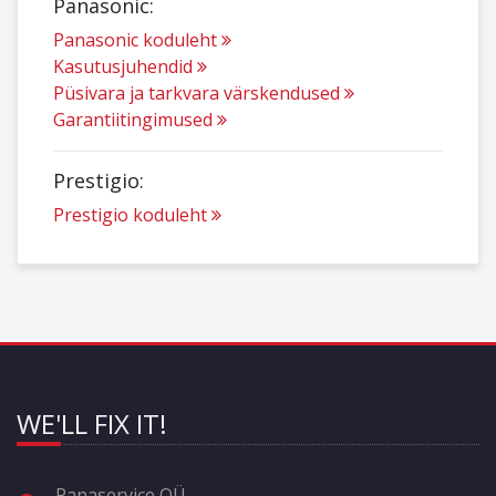
Panasonic:
Panasonic koduleht
Kasutusjuhendid
Püsivara ja tarkvara värskendused
Garantiitingimused
Prestigio:
Prestigio koduleht
WE'LL FIX IT!
Panaservice OÜ