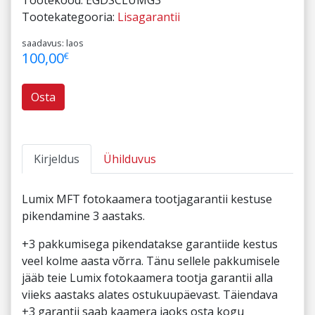
Tootekategooria:
Lisagarantii
saadavus: laos
100,00
€
Osta
Kirjeldus
Ühilduvus
Lumix MFT fotokaamera tootjagarantii kestuse
pikendamine 3 aastaks.
+3 pakkumisega pikendatakse garantiide kestus
veel kolme aasta võrra. Tänu sellele pakkumisele
jääb teie Lumix fotokaamera tootja garantii alla
viieks aastaks alates ostukuupäevast. Täiendava
+3 garantii saab kaamera jaoks osta kogu