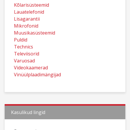
Kõlarisüsteemid
Lauatelefonid
Lisagarantii
Mikrofonid
Muusikasüsteemid
Puldid
Technics
Televiisorid
Varuosad
Videokaamerad
Vinüülplaadimängijad
Kasulikud lingid