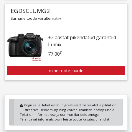
EGDSCLUMG2
Sarnane toode või alternatiiv
+2 aastat pikendatud garantiid
Lumix
€
77,00
mine toote juurde
Kogu sellel lehel esitatud graafilised materjalid ja pildid on
illustreeriva iseloomuga ning võivad sisaldada ebatäpsuseid.
Tekst on informatiivse ja uurimusliku iseloomuga.
Täiendavat informatsiooni leiate toote kasutusjuhendist.