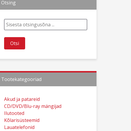
Otsing
Tootekategooriad
Akud ja patareid
CD/DVD/Blu-ray mängijad
Ilutooted
Kõlarisüsteemid
Lauatelefonid