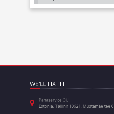
WE'LL FIX IT!
Panaservice OÜ
Estonia, Tallinn 10621, Mustamäe tee 