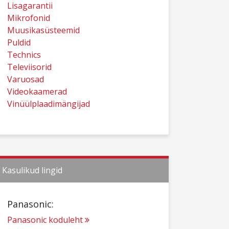
Lisagarantii
Mikrofonid
Muusikasüsteemid
Puldid
Technics
Televiisorid
Varuosad
Videokaamerad
Vinüülplaadimängijad
Kasulikud lingid
Panasonic:
Panasonic koduleht