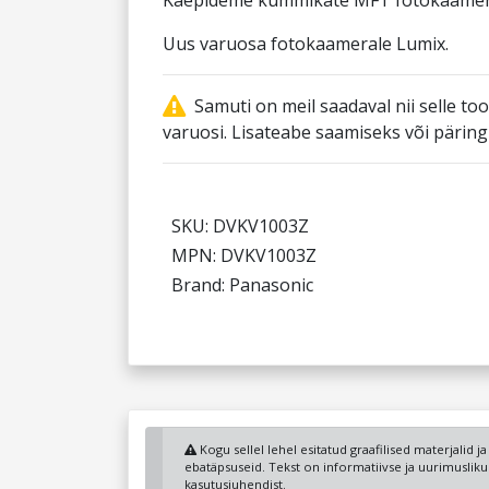
Käepideme kummikate MFT fotokaame
Uus varuosa fotokaamerale Lumix.
Samuti on meil saadaval nii selle to
varuosi. Lisateabe saamiseks või pärin
SKU: DVKV1003Z
MPN: DVKV1003Z
Brand: Panasonic
Kogu sellel lehel esitatud graafilised materjalid j
ebatäpsuseid. Tekst on informatiivse ja uurimuslik
kasutusjuhendist.