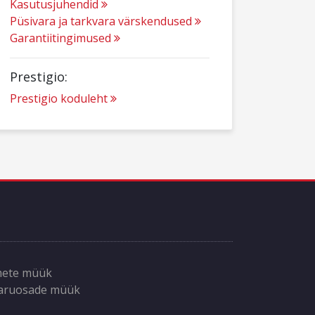
Kasutusjuhendid
Püsivara ja tarkvara värskendused
Garantiitingimused
Prestigio:
Prestigio koduleht
mete müük
varuosade müük