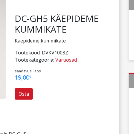
DC-GH5 KÄEPIDEME
KUMMIKATE
Käepideme kummikate
Tootekood:
DVKV1003Z
Tootekategooria:
Varuosad
saadavus: laos
19,00
€
Osta