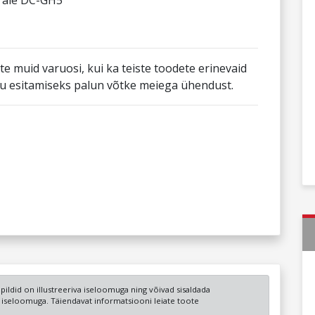
rale DC-GH5
ote muid varuosi, kui ka teiste toodete erinevaid
gu esitamiseks palun võtke meiega ühendust.
a pildid on illustreeriva iseloomuga ning võivad sisaldada
u iseloomuga. Täiendavat informatsiooni leiate toote