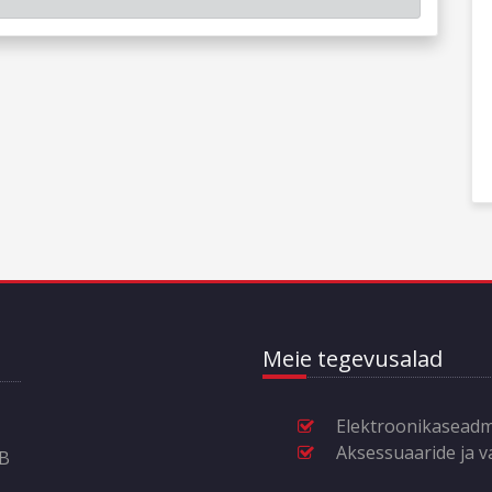
Meie tegevusalad
Elektroonikasead
Aksessuaaride ja 
6B