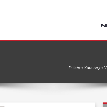
Esi
Esileht
»
Kataloog
»
V