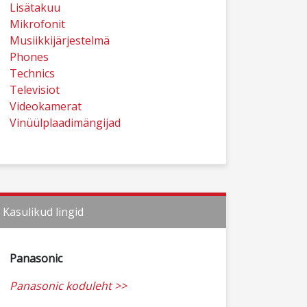
Lisätakuu
Mikrofonit
Musiikkijärjestelmä
Phones
Technics
Televisiot
Videokamerat
Vinüülplaadimängijad
Kasulikud lingid
Panasonic
Panasonic koduleht >>