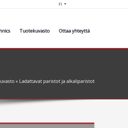
FI
hnics
Tuotekuvasto
Ottaa yhteyttä
uvasto
» Ladattavat paristot ja alkaliparistot