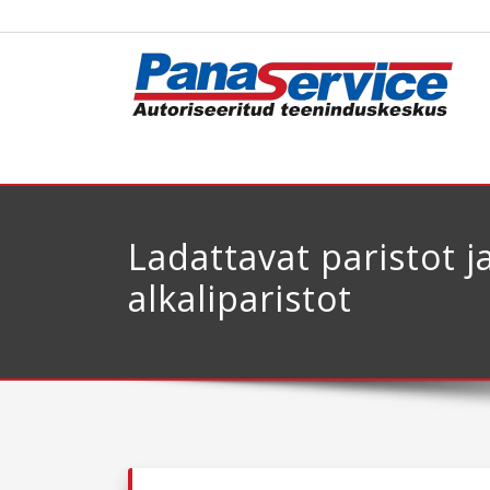
Ladattavat paristot j
alkaliparistot