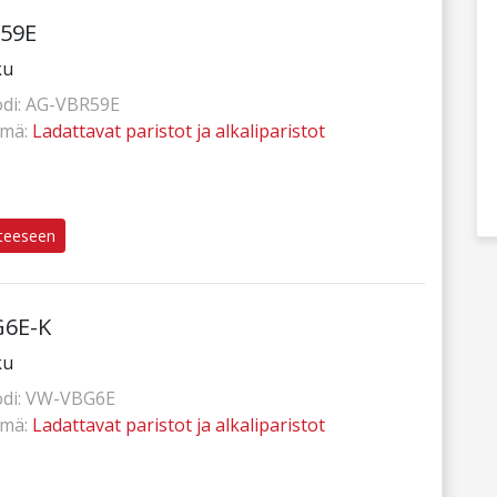
59E
ku
di:
AG-VBR59E
hmä:
Ladattavat paristot ja alkaliparistot
tteeseen
6E-K
ku
di:
VW-VBG6E
hmä:
Ladattavat paristot ja alkaliparistot