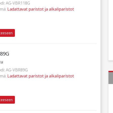
di:
AG-VBR118G
hmä:
Ladattavat paristot ja alkaliparistot
tteeseen
R89G
ku
di:
AG-VBR89G
hmä:
Ladattavat paristot ja alkaliparistot
tteeseen