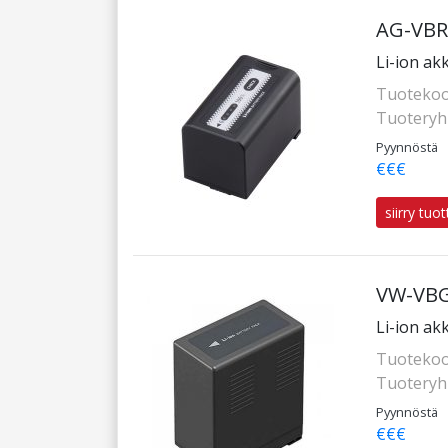
AG-VBR
Li-ion ak
Tuotekoo
Tuotery
Pyynnöstä
€€€
siirry tuo
VW-VBG
Li-ion ak
Tuotekoo
Tuotery
Pyynnöstä
€€€