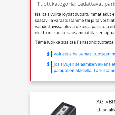
Tuotekategoria: Ladattavat paris
Näiltä sivuilta löydät suosituimmat akut eri
saatavilla varastostamme tai joita voi tila
vaihdettavissa olevia ulkoisia paristoja et
elektroniikan korjausammattilaisen apua.
Tämä luokka sisältää Panasonic tuotetta.
Voit etsiä haluamasi tuotteen n
Jos sivujen selaamisen aikana et
palautelomakkeella. Tarkistamme
AG-VBR
Li-ion ak