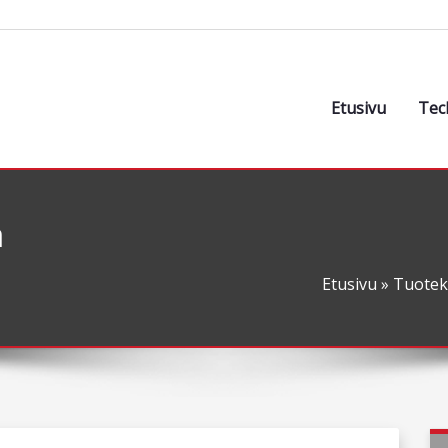
Etusivu
Tec
a
Etusivu
»
Tuotek