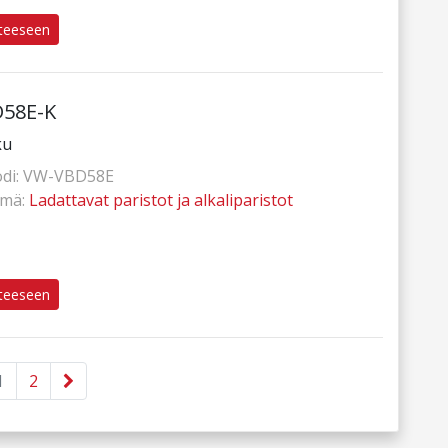
tteeseen
58E-K
ku
di:
VW-VBD58E
hmä:
Ladattavat paristot ja alkaliparistot
tteeseen
1
2