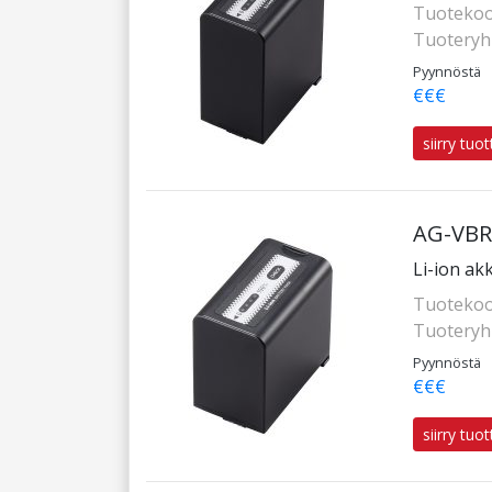
Tuotekoo
Tuotery
Pyynnöstä
€€€
siirry tuo
AG-VB
Li-ion ak
Tuotekoo
Tuotery
Pyynnöstä
€€€
siirry tuo