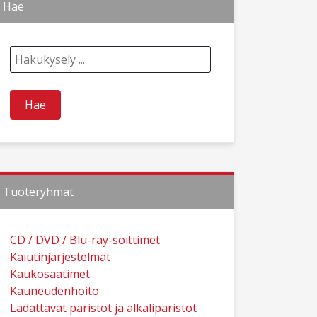
Hae
Tuoteryhmät
CD / DVD / Blu-ray-soittimet
Kaiutinjärjestelmät
Kaukosäätimet
Kauneudenhoito
Ladattavat paristot ja alkaliparistot