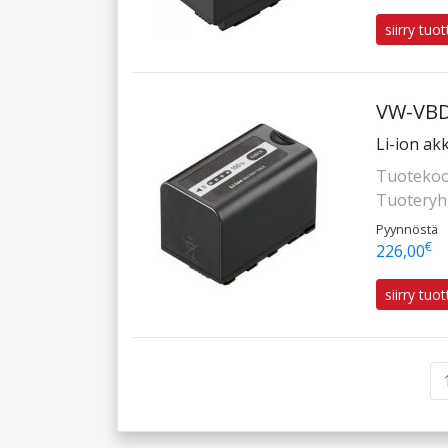
siirry tuo
VW-VBD
Li-ion ak
Tuotekoo
Tuotery
Pyynnöstä
€
226,00
siirry tuo