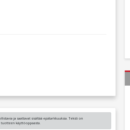
listavia ja saattavat sisältää epätarkkuuksia. Teksti on
ot tuotteen käyttöoppaasta.