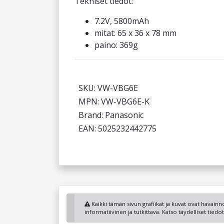
Tekniset tiedot:
7.2V, 5800mAh
mitat: 65 x 36 x 78 mm
paino: 369g
SKU: VW-VBG6E
MPN: VW-VBG6E-K
Brand: Panasonic
EAN: 5025232442775
Kaikki tämän sivun grafiikat ja kuvat ovat havainnol
informatiivinen ja tutkittava. Katso täydelliset tied