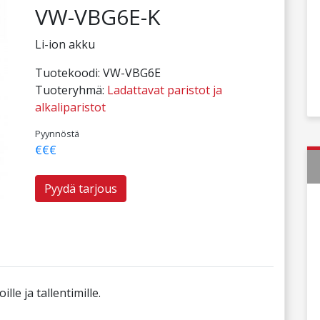
VW-VBG6E-K
Li-ion akku
Tuotekoodi:
VW-VBG6E
Tuoteryhmä:
Ladattavat paristot ja
alkaliparistot
Pyynnöstä
€€€
Pyydä tarjous
le ja tallentimille.