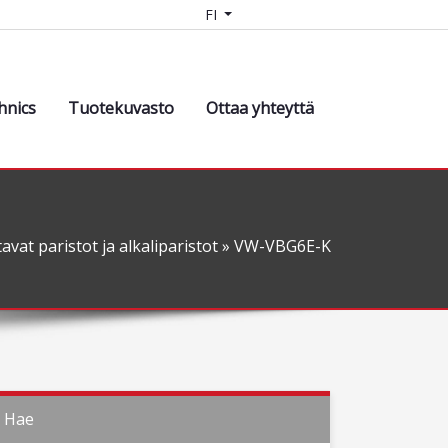
FI
hnics
Tuotekuvasto
Ottaa yhteyttä
avat paristot ja alkaliparistot
» VW-VBG6E-K
Hae