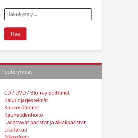
Tuoteryhmät
CD / DVD / Blu-ray-soittimet
Kaiutinjärjestelmät
Kaukosäätimet
Kauneudenhoito
Ladattavat paristot ja alkaliparistot
Lisätakuu
Mikrofonit