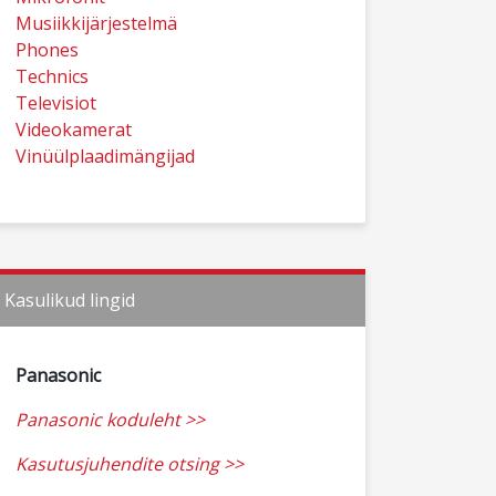
Musiikkijärjestelmä
Phones
Technics
Televisiot
Videokamerat
Vinüülplaadimängijad
Kasulikud lingid
Panasonic
Panasonic koduleht >>
Kasutusjuhendite otsing >>