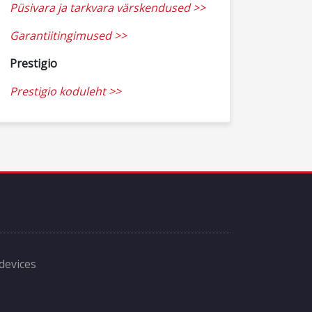
Püsivara ja tarkvara värskendused >>
Garantiitingimused >>
Prestigio
Prestigio koduleht >>
 devices