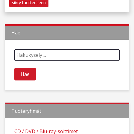
siirry tuotteeseen
Hae
Tuoteryhmät
CD / DVD / Blu-ray-soittimet