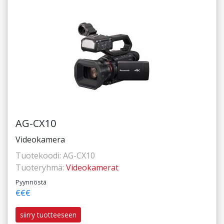
AG-CX10
Videokamera
Tuotekoodi:
AG-CX10
Tuoteryhmä:
Videokamerat
Pyynnöstä
€€€
siirry tuotteeseen