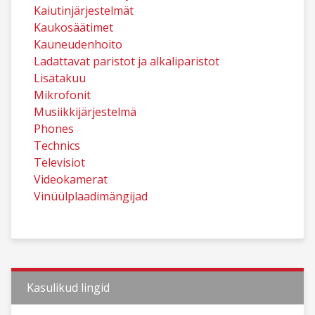
Kaiutinjärjestelmät
Kaukosäätimet
Kauneudenhoito
Ladattavat paristot ja alkaliparistot
Lisätakuu
Mikrofonit
Musiikkijärjestelmä
Phones
Technics
Televisiot
Videokamerat
Vinüülplaadimängijad
Kasulikud lingid