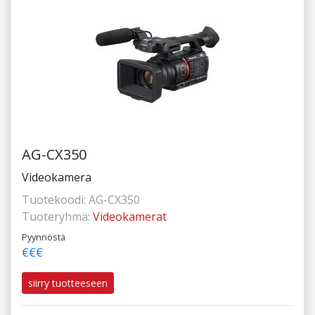
AG-CX350
Videokamera
Tuotekoodi:
AG-CX350
Tuoteryhmä:
Videokamerat
Pyynnöstä
€€€
siirry tuotteeseen