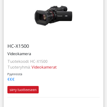
HC-X1500
Videokamera
Tuotekoodi:
HC-X1500
Tuoteryhmä:
Videokamerat
Pyynnöstä
€€€
siirry tuotteeseen