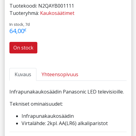
Tuotekoodi:
N2QAYB001111
Tuoteryhmä:
Kaukosäätimet
In stock, 7d
64,00
€
On stock
Kuvaus
Yhteensopivuus
Infrapunakaukosäädin Panasonic LED televisioille.
Tekniset ominaisuudet:
Infrapunakaukosäädin
Virtalähde: 2kpl. AA(LR6) alkaliparistot