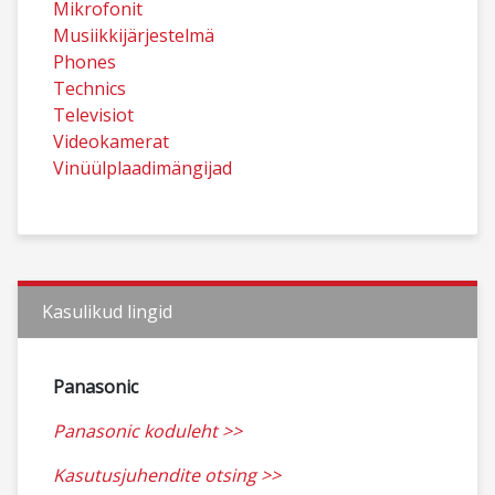
Mikrofonit
Musiikkijärjestelmä
Phones
Technics
Televisiot
Videokamerat
Vinüülplaadimängijad
Kasulikud lingid
Panasonic
Panasonic koduleht >>
Kasutusjuhendite otsing >>