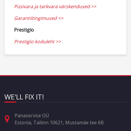
Püsivara ja tarkvara värskendused >>
Garantiitingimused >>
Prestigio
Prestigio koduleht >>
WE'LL FIX IT!
Panaservice OÜ
Estonia, Tallinn 10621, Mustamäe tee 6B