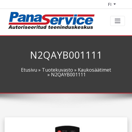
FI
N2QAYB001111
Etusivu
»
Tuotekuvasto
»
Kaukosäätimet
» N2QAYB001111