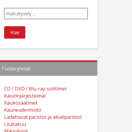
Tuoteryhmät
CD / DVD / Blu-ray-soittimet
Kaiutinjärjestelmät
Kaukosäätimet
Kauneudenhoito
Ladattavat paristot ja alkaliparistot
Lisätakuu
Mikrofonit