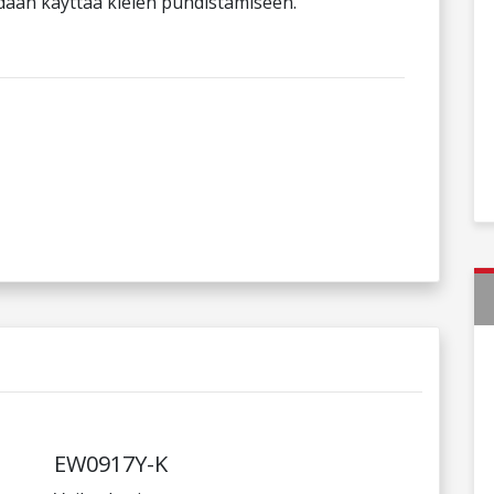
idaan käyttää kielen puhdistamiseen.
EW0917Y-K