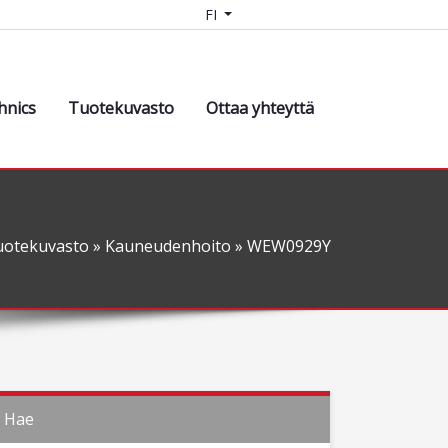
FI
hnics
Tuotekuvasto
Ottaa yhteyttä
uotekuvasto
»
Kauneudenhoito
» WEW0929Y
Hae