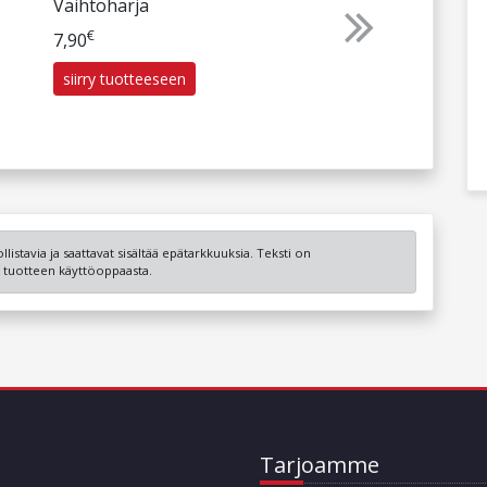
Vaihtoharja
€
Next
7,90
siirry tuotteeseen
listavia ja saattavat sisältää epätarkkuuksia. Teksti on
ot tuotteen käyttöoppaasta.
Tarjoamme