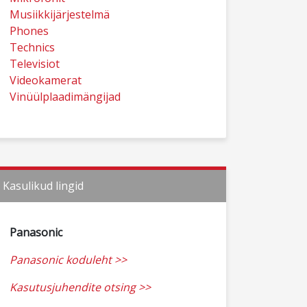
Musiikkijärjestelmä
Phones
Technics
Televisiot
Videokamerat
Vinüülplaadimängijad
Kasulikud lingid
Panasonic
Panasonic koduleht >>
Kasutusjuhendite otsing >>