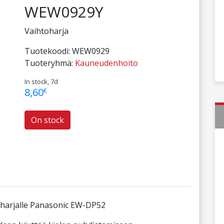
WEW0929Y
Vaihtoharja
Tuotekoodi:
WEW0929
Tuoteryhmä:
Kauneudenhoito
In stock, 7d
8,60
€
On stock
harjalle Panasonic EW-DP52