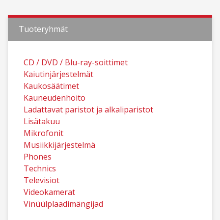
Tuoteryhmät
CD / DVD / Blu-ray-soittimet
Kaiutinjärjestelmät
Kaukosäätimet
Kauneudenhoito
Ladattavat paristot ja alkaliparistot
Lisätakuu
Mikrofonit
Musiikkijärjestelmä
Phones
Technics
Televisiot
Videokamerat
Vinüülplaadimängijad