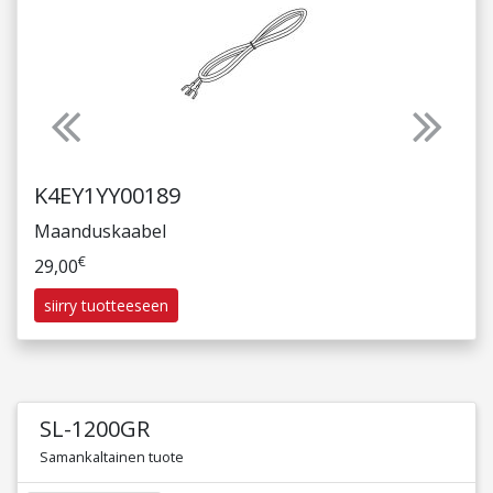
Previous
Next
EY1YY00189
K4EY4YY0
nduskaabel
Fonokaabel
€
€
00
29,00
rry tuotteeseen
siirry tuotte
SL-1200GR
Samankaltainen tuote