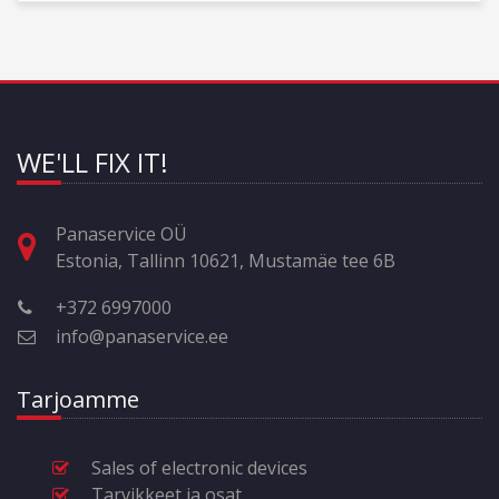
WE'LL FIX IT!
Panaservice OÜ
Estonia, Tallinn 10621, Mustamäe tee 6B
+372 6997000
info@panaservice.ee
Tarjoamme
Sales of electronic devices
Tarvikkeet ja osat