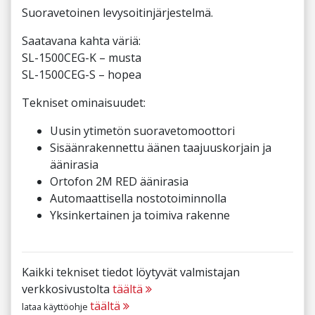
Suoravetoinen levysoitinjärjestelmä.
Saatavana kahta väriä:
SL-1500CEG-K – musta
SL-1500CEG-S – hopea
Tekniset ominaisuudet:
Uusin ytimetön suoravetomoottori
Sisäänrakennettu äänen taajuuskorjain ja
äänirasia
Ortofon 2M RED äänirasia
Automaattisella nostotoiminnolla
Yksinkertainen ja toimiva rakenne
Kaikki tekniset tiedot löytyvät valmistajan
verkkosivustolta
täältä
täältä
lataa käyttöohje