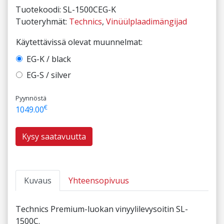
Tuotekoodi:
SL-1500CEG-K
Tuoteryhmät:
Technics
,
Vinüülplaadimängijad
Käytettävissä olevat muunnelmat:
EG-K / black
EG-S / silver
Pyynnöstä
€
1049.00
Kysy saatavuutta
Kuvaus
Yhteensopivuus
Technics Premium-luokan vinyylilevysoitin SL-
1500C.