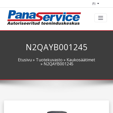
FI
N2QAYB001245
Etusivu
»
Tuotekuvasto
»
Kaukosäätimet
» N2QAYB001245