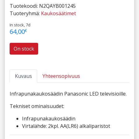
Tuotekoodi:
N2QAYB001245
Tuoteryhmä:
Kaukosäätimet
In stock, 7d
64,00
€
On stock
Kuvaus
Yhteensopivuus
Infrapunakaukosäädin Panasonic LED televisioille.
Tekniset ominaisuudet:
Infrapunakaukosäädin
Virtalähde: 2kpl. AA(LR6) alkaliparistot