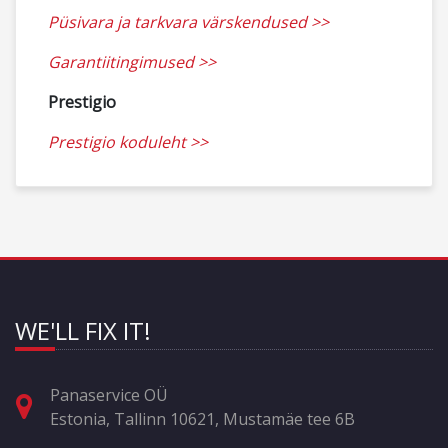
Püsivara ja tarkvara värskendused >>
Garantiitingimused >>
Prestigio
Prestigio koduleht >>
WE'LL FIX IT!
Panaservice OÜ
Estonia, Tallinn 10621, Mustamäe tee 6B