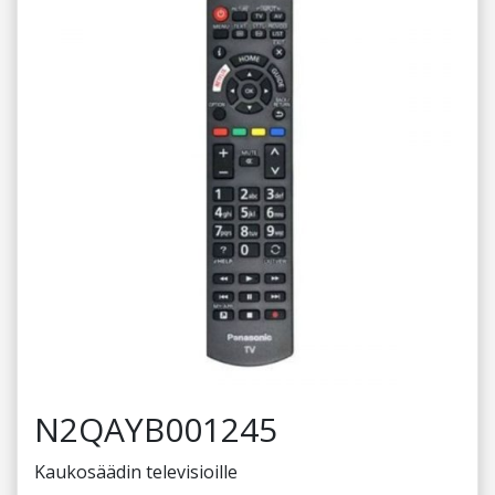
N2QAYB001245
Kaukosäädin televisioille