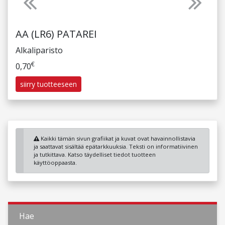
Previous
Next
AA (LR6) PATAREI
Alkaliparisto
€
0,70
siirry tuotteeseen
Kaikki tämän sivun grafiikat ja kuvat ovat havainnollistavia
ja saattavat sisältää epätarkkuuksia. Teksti on informatiivinen
ja tutkittava. Katso täydelliset tiedot tuotteen
käyttöoppaasta.
Hae