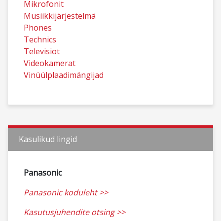
Mikrofonit
Musiikkijärjestelmä
Phones
Technics
Televisiot
Videokamerat
Vinüülplaadimängijad
Kasulikud lingid
Panasonic
Panasonic koduleht >>
Kasutusjuhendite otsing >>