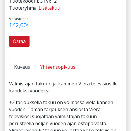
Tuotekoodi:
EGTV612
Tuoteryhmä:
Lisätakuu
Varastossa
142,00
€
Ostaa
Kuvaus
Yhteensopivuus
Valmistajan takuun jatkaminen Viera televisiosille
kahdeksi vuodeksi.
+2 tarjouksella takuu on voimassa vielä kahden
vuoden. Tämän tarjouksen ansiosta Viera
televisiosi suojataan valmistajan takuun
perusteella neljän vuoden ajan ostopäivästä.
Ylimääräisen +2 takuun voi ostaa koko television