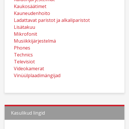
Kaukosäätimet
Kauneudenhoito
Ladattavat paristot ja alkaliparistot
Lisätakuu
Mikrofonit
Musiikkijärjestelmä
Phones
Technics
Televisiot
Videokamerat
Vinüülplaadimängijad
Kasulikud lingid