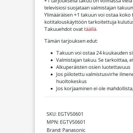
+1 tarjouksella takuu on voimassa viel
televisiosi suojataan valmistajan takuu
Ylimääräisen +1 takuun voi ostaa koko 
kotitalouskäyttöön tarkoitettuja kulutu
Takuuehdot ovat
täällä
.
Tämän tarjouksen edut:
Takuun voi ostaa 24 kuukauden sis
Valmistajan takuu. Se tarkoittaa, 
Alkuperäisten osien luotettavuus
Jos piilotettu valmistusvirhe ilmen
huoltokeskus
Jos korjaaminen ei ole mahdollista
SKU: EGTV50601
MPN: EGTV50601
Brand: Panasonic