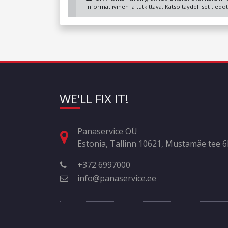
informatiivinen ja tutkittava. Katso täydelliset tied
WE'LL FIX IT!
Panaservice OÜ
Estonia, Tallinn 10621, Mustamäe tee 
+372 6997000
info@panaservice.ee