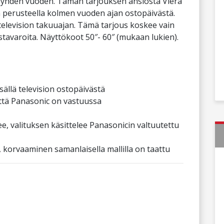
ä yhden vuoden. Tämän tarjouksen ansiosta Viera
n perusteella kolmen vuoden ajan ostopäivästä.
television takuuajan. Tämä tarjous koskee vain
stavaroita. Näyttökoot 50″- 60″ (mukaan lukien).
ällä television ostopäivästä
että Panasonic on vastuussa
ee, valituksen käsittelee Panasonicin valtuutettu
, korvaaminen samanlaisella mallilla on taattu