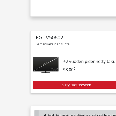
EGTV50602
Samankaltainen tuote
+2 vuoden pidennetty tak
€
98,00
siirry tuotteeseen
Kaikki tämän sivun grafiikat ja kuvat ovat havainnol