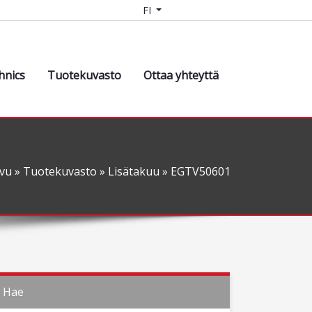
FI
hnics
Tuotekuvasto
Ottaa yhteyttä
ivu
»
Tuotekuvasto
»
Lisätakuu
» EGTV50601
Hae