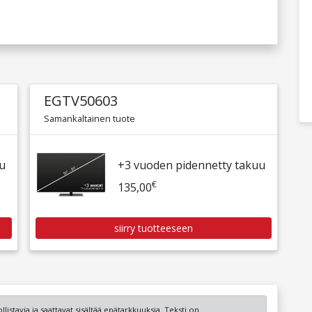
EGTV50603
Samankaltainen tuote
uu
+3 vuoden pidennetty takuu
€
135,00
siirry tuotteeseen
listavia ja saattavat sisältää epätarkkuuksia. Teksti on