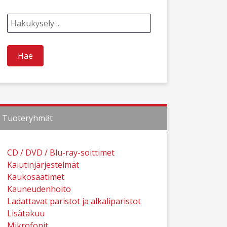
Tuoteryhmät
CD / DVD / Blu-ray-soittimet
Kaiutinjärjestelmät
Kaukosäätimet
Kauneudenhoito
Ladattavat paristot ja alkaliparistot
Lisätakuu
Mikrofonit