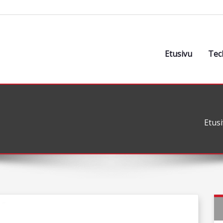
Etusivu
Tec
Etus