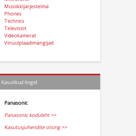
Musiikkijärjestelmä
Phones
Technics
Televisiot
Videokamerat
Vinüülplaadimängijad
Kasulikud lingid
Panasonic
Panasonic koduleht >>
Kasutusjuhendite otsing >>