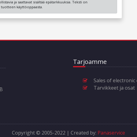
listavia ja saattavat sisältää epätarkkuuksia. Teksti on
ot tuotteen käyttöoppaasta.
Tarjoamme
Sales of electronic
Tarvikkeet ja osat
6B
Copyright © 2005-2022 | Created by:
Panaservice