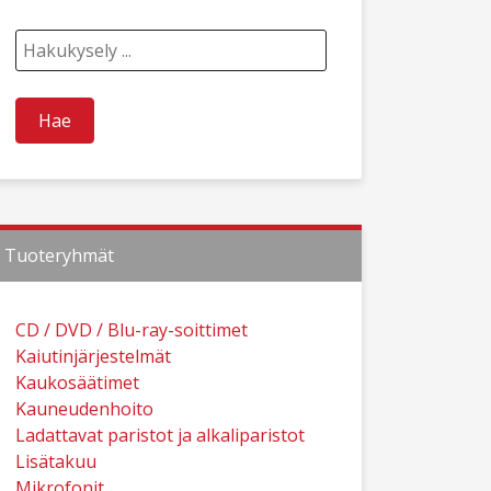
Tuoteryhmät
CD / DVD / Blu-ray-soittimet
Kaiutinjärjestelmät
Kaukosäätimet
Kauneudenhoito
Ladattavat paristot ja alkaliparistot
Lisätakuu
Mikrofonit