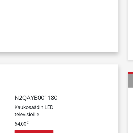
N2QAYB001180
Kaukosäädin LED
televisioille
€
64,00