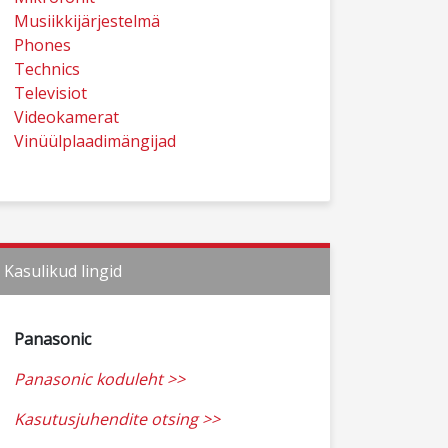
Musiikkijärjestelmä
Phones
Technics
Televisiot
Videokamerat
Vinüülplaadimängijad
Kasulikud lingid
Panasonic
Panasonic koduleht >>
Kasutusjuhendite otsing >>