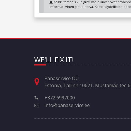
Kaikki tämän sivun grafiikat ja kuvat ovat havainnol
informatiivinen ja tutkittava. Katso täydelliset tied
WE'LL FIX IT!
Panaservice OÜ
Estonia, Tallinn 10621, Mustamäe tee 
+372 6997000
info@panaservice.ee