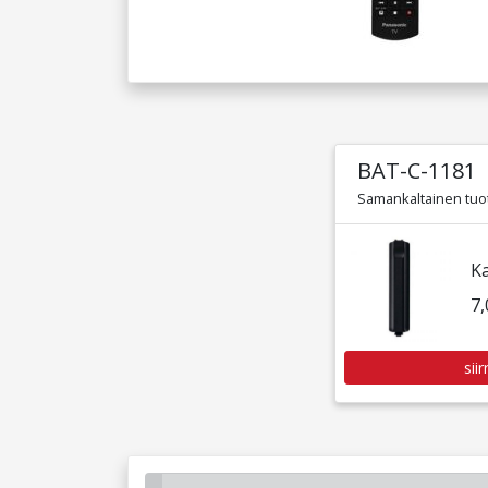
BAT-C-1181
Samankaltainen tuo
K
7,
sii