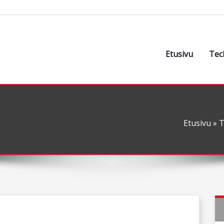
Etusivu
Tec
Etusivu
»
T