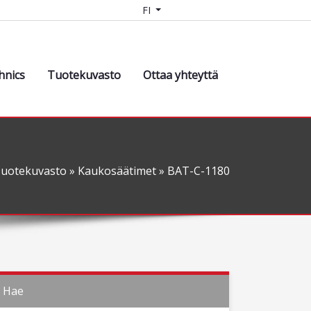
FI
hnics
Tuotekuvasto
Ottaa yhteyttä
uotekuvasto
»
Kaukosäätimet
» BAT-C-1180
Hae