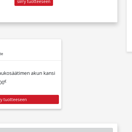
siirry tuotteeseen
te
aukosäätimen akun kansi
€
00
rry tuotteeseen