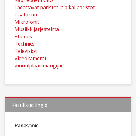
Kauneudenhoito
Ladattavat paristot ja alkaliparistot
Lisätakuu
Mikrofonit
Musiikkijärjestelmä
Phones
Technics
Televisiot
Videokamerat
Vinüülplaadimängijad
Kasulikud lingid
Panasonic