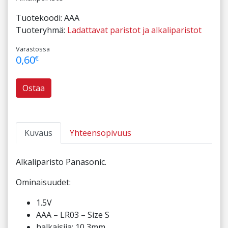
Tuotekoodi:
AAA
Tuoteryhmä:
Ladattavat paristot ja alkaliparistot
Varastossa
0,60
€
Ostaa
Kuvaus
Yhteensopivuus
Alkaliparisto Panasonic.
Ominaisuudet:
1.5V
AAA – LR03 – Size S
halkaisija: 10,3mm