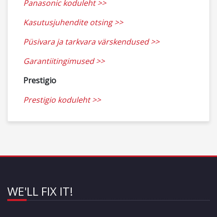
Panasonic koduleht >>
Kasutusjuhendite otsing >>
Püsivara ja tarkvara värskendused >>
Garantiitingimused >>
Prestigio
Prestigio koduleht >>
WE'LL FIX IT!