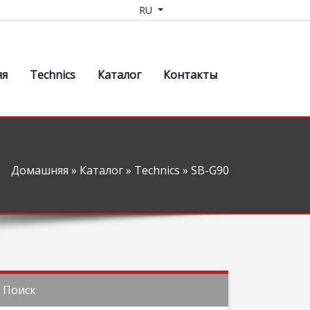
RU
яя
Technics
Каталог
Контакты
Домашняя
»
Каталог
»
Technics
» SB-G90
Поиск