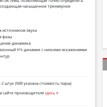
ая система, позволяющая точно определить
и создающая насыщенное трехмерное
м источником звука
м фазы
щение динамика
азонный НЧ-динамик с низкими искажениями
онтур
2 штук (NB! указана стоимость пары)
а сайте производителя
здесь