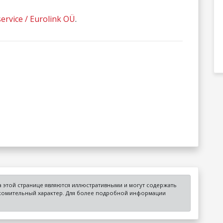
ervice / Eurolink OÜ
.
 этой странице являются иллюстративными и могут содержать
акомительный характер. Для более подробной информации